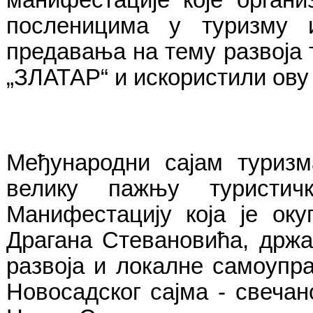
посленицима у туризму 
предавања на тему развоја
„ЗЛАТАР“ и искористили ову
Међународни сајам туриз
велику пажњу туристич
Манифестацију која је ок
Драгана Стевановића, држа
развоја и локалне самоупра
Новосадског сајма - свеча