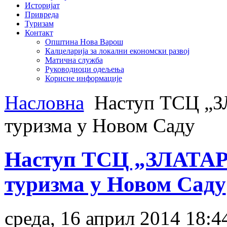
Историјат
Привреда
Туризам
Контакт
Општина Нова Варош
Калцеларија за локални економски развој
Матична служба
Руководиоци одељења
Корисне информације
Насловна
Наступ ТСЦ „ЗЛ
туризма у Новом Саду
Наступ ТСЦ „ЗЛАТАР“
туризма у Новом Саду
среда, 16 април 2014 18:4