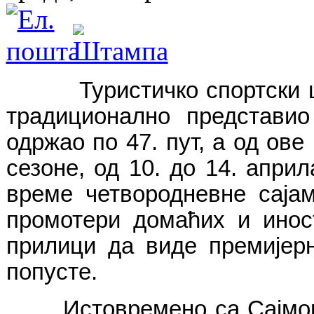
Туристичко спортски цент
традиционално представио
одржао по 47. пут, а од ове
сезоне, од 10. до 14. апри
време четвородневне саја
промотери домаћих и инос
прилици да виде премијер
попусте.
Истовремено са Сајмом ту