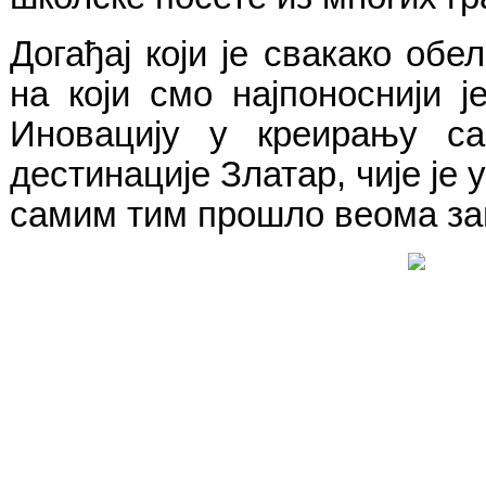
Догађај који је свакако о
на који смо најпоноснији
Иновацију у креирању са
дестинације Златар, чије је
самим тим прошло веома за