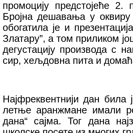
промоцију предстојеће 2. 
Бројна дешавања у оквиру 
обогатила је и презентаци
Златару”, а том приликом ј
дегустацију производа с н
сир, хељдовна пита и домаћа
Најфреквентнији дан била 
летње аранжмане имали ро
дана“ сајма. Тог дана нај
школске посете из многих гр