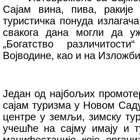
Сајам вина, пива, ракије
туристичка понуда излагача
свакога дана могли да уж
„Богатство различитост
Војводине, као и на Изложби 
Један од најбољих промоте
сајам туризма у Новом Саду
центре у земљи, зимску ту
учешће на сајму имају и т
манифестације које орган