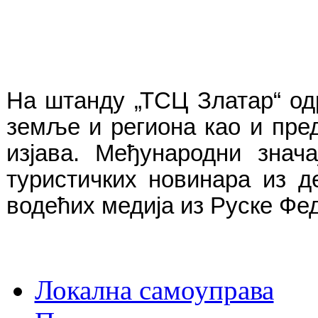
На штанду „ТСЦ Златар“ од
земље и региона као и пред
изјава. Међународни знач
туристичких новинара из 
водећих медија из Руске Фе
Локална самоуправа