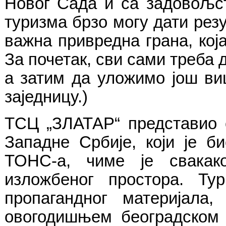
Новог Сада и са задовољс
туризма брзо могу дати резу
важна привредна грана, кој
За почетак, сви сами треба 
а затим да уложимо још ви
заједницу.)
ТСЦ „ЗЛАТАР“ представио с
Западне Србије, који је 
ТОНС-а, чиме је свакак
изложбеног простора. Ту
пропагандног материјала
овогодишњем београдском 