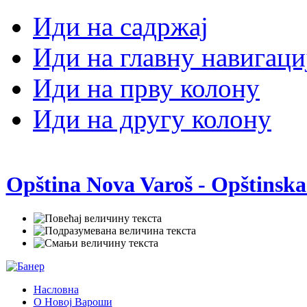
Иди на садржај
Иди на главну навигаци
Иди на прву колону
Иди на другу колону
Opština Nova Varoš - Opštinska
Насловна
О Новој Вароши