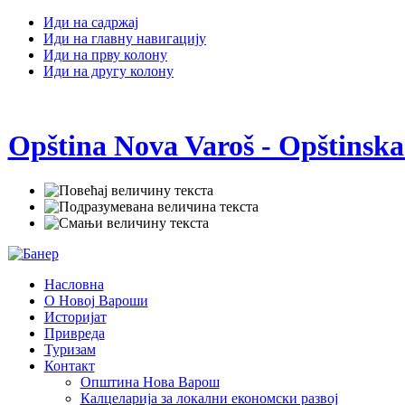
Иди на садржај
Иди на главну навигацију
Иди на прву колону
Иди на другу колону
Opština Nova Varoš - Opštinska
Насловна
О Новој Вароши
Историјат
Привреда
Туризам
Контакт
Општина Нова Варош
Калцеларија за локални економски развој