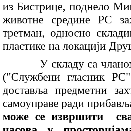
из Бистрице, поднело Мин
животне средине РС зах
третман, односно склад
пластике на локацији Дру
У складу са чланом 63
("Службени гласник РС"
доставља предметни зах
самоуправе ради прибав
може се извршити сва
часова у просторија