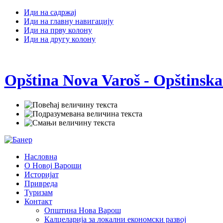
Иди на садржај
Иди на главну навигацију
Иди на прву колону
Иди на другу колону
Opština Nova Varoš - Opštinska
Насловна
О Новој Вароши
Историјат
Привреда
Туризам
Контакт
Општина Нова Варош
Калцеларија за локални економски развој