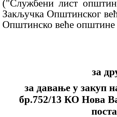
("Службени лист општин
Закључка Општинског већа
Општинско веће општине 
за др
за давање у закуп
н
бр.752/13 КО Нова Ва
пост