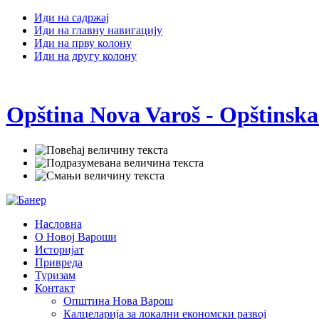
Иди на садржај
Иди на главну навигацију
Иди на прву колону
Иди на другу колону
Opština Nova Varoš - Opštinska
Насловна
О Новој Вароши
Историјат
Привреда
Туризам
Контакт
Општина Нова Варош
Калцеларија за локални економски развој