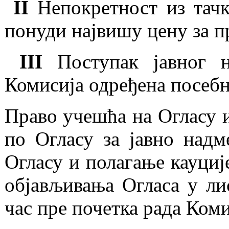
II
Непокретност из тачке
понуди највишу цену за п
III
Поступак јавног 
Комисија одређена посебн
Право учешћа на Огласу и
по Огласу за јавно над
Огласу и полагање кауциј
објављивања Огласа у лис
час пре почетка рада Коми