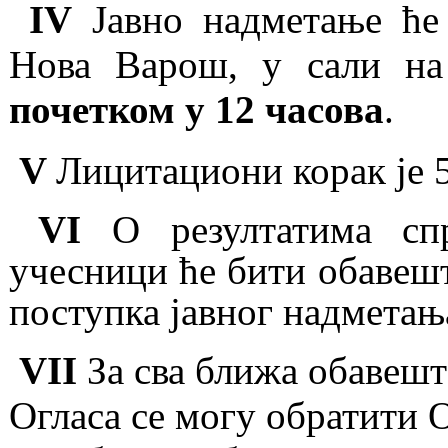
IV
Јавно надметање ће
Нова Варош, у сали н
почетком у 12 часова
.
V
Лицитациони корак је 5
VI
O
резултатима сп
учесници ће бити обавешт
поступка јавног надметањ
VII
За сва ближа обавешт
Огласа се могу обратити