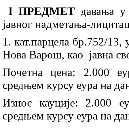
I
ПРЕДМЕТ
давања у 
јавног надметања-лицитац
1. кат.парцела бр.752/13,
Нова Варош, као јавна с
Почетна цена:
2.000 еур
средњем курсу еура на дан
Износ кауције: 2.000 е
средњем курсу еура на дан