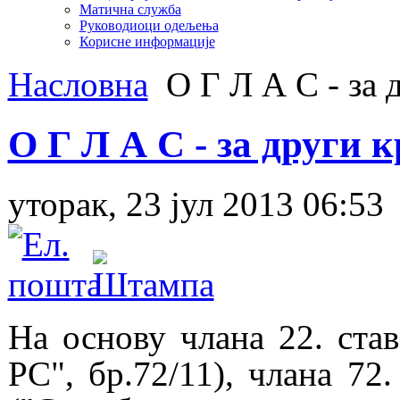
Матична служба
Руководиоци одељења
Корисне информације
Насловна
О Г Л А С - за 
О Г Л А С - за други 
уторак, 23 јул 2013 06:53
На основу члана
22
. ста
РС", бр.72/11), члана 72