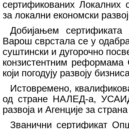
сертификованих Локалних 
за локални економски разво
Добијањем сертификата
Варош сврстала се у одабран
суштински и дугорочно посве
конзистентним реформама 
који погодују развоју бизнис
Истовремено, квалификова
од стране НАЛЕД-а, УСАИД
развоја и Агенције за стран
Званични сертификат Оп