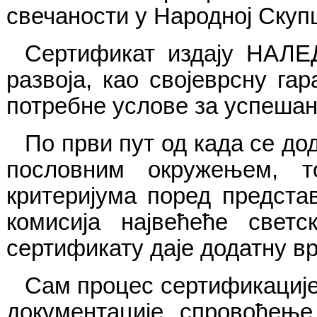
свечаности у Народној Скуп
Сертификат издају НАЛЕД
развоја, као својеврсну г
потребне услове за успешан 
По први пут од када се д
пословним окружењем, т
критеријума поред предста
комисија највећеће свет
сертификату даје додатну вр
Сам процес сертификације
документације, спровођење