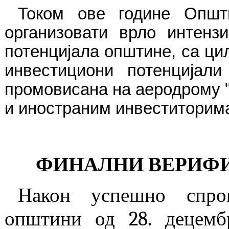
Током ове године Опш
организовати врло интенз
потенцијала општине, са ц
инвестициони потенцијал
промовисана на аеродрому 
и иностраним инвеститорим
ФИНАЛНИ ВЕРИФИ
Након успешно спров
општини од 28. децембр