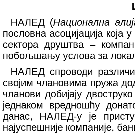
НАЛЕД (
Национална алиј
пословна асоцијација која 
сектора друштва – компан
побољшању услова за локалн
НАЛЕД спроводи различит
својим члановима пружа до
чланови добијају двоструко
једнаком вредношћу донат
данас, НАЛЕД-у је присту
најуспешније компаније, бан