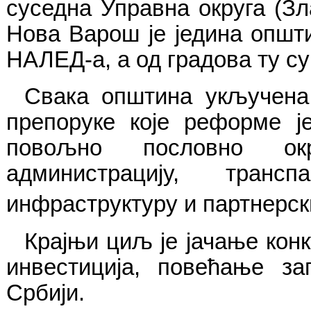
суседна Управна округа (З
Нова Варош је једина општи
НАЛЕД-а, а од градова ту су
Свака општина укључена 
препоруке које реформе ј
повољно пословно ок
администрацију, транс
инфраструктуру и партнерск
Крајњи циљ је јачање кон
инвестиција, повећање за
Србији.