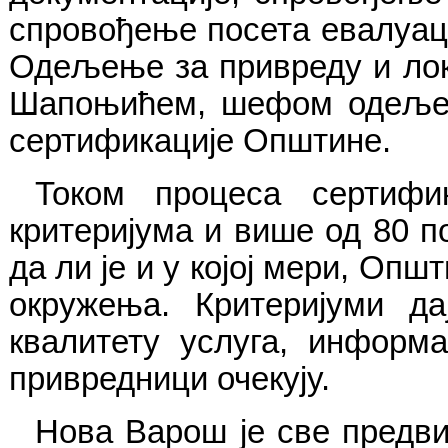
спровођење посета евалуац
Одељење за привреду и лок
Шапоњићем, шефом одељења
сертификације Општине.
Током процеса сертифи
критеријума и више од 80 п
да ли је и у којој мери, Оп
окружења. Критеријуми д
квалитету услуга, информа
привредници очекују.
Нова Варош је све предви