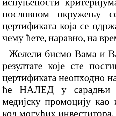
испуњености критеријум
пословном окружењу с
цертификата која се одрж
чему ћете, наравно, на вр
Желели бисмо Вама и В
резултате које сте пост
цертификата неопходно на
ће НАЛЕД у сарадњи с
медијску промоцију као
код могућих инвеститора,