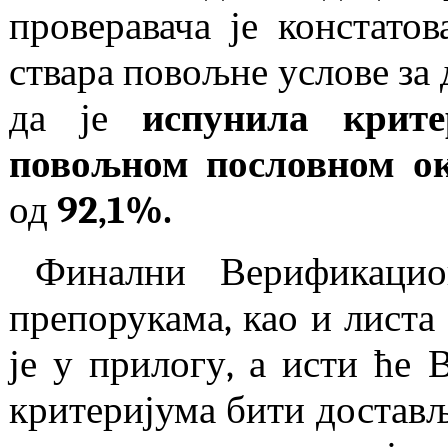
проверавача је констато
ствара повољне услове за
да је
испунила крите
повољном пословном о
од
92,1%.
Финални Верификацио
препорукама, као и листа
је у прилогу, а исти ће 
критеријума бити достављ