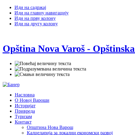
Иди на садржај
Иди на главну навигацију
Иди на прву колону
Иди на другу колону
Opština Nova Varoš - Opštinska
Насловна
О Новој Вароши
Историјат
Привреда
Туризам
Контакт
Општина Нова Варош
Калцеларија за локални економски развој