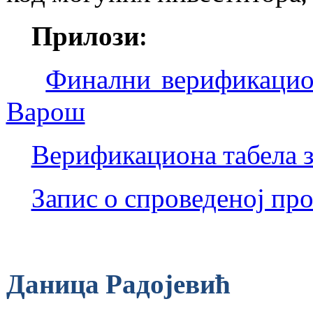
Прилози:
Финални верификацио
Варош
Верификациона табела 
Запис о спроведеној пр
Даница Радојевић