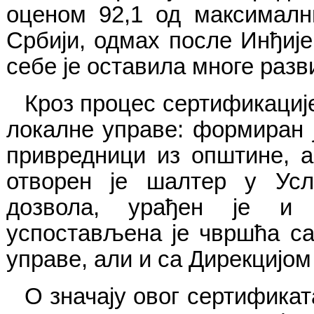
оценом 92,1 од максималн
Србији, одмах после Инђиј
себе је оставила многе разв
Кроз процес сертификациј
локалне управе: формиран ј
привредници из општине, 
отворен је шалтер у Усл
дозвола, урађен је и у
успостављена је чвршћа с
управе, али и са Дирекцијом
О значају овог сертификат