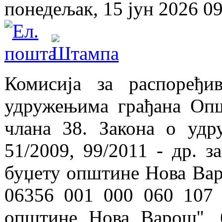
понедељак, 15 јун 2026 09
Комисија за распоређив
удружењима грађана Опш
члана 38. Закона о удр
51/2009, 99/2011 - др. з
буџету општине Нова Вар
06356 001 000 060 107 о
општине Нова Варош'', 