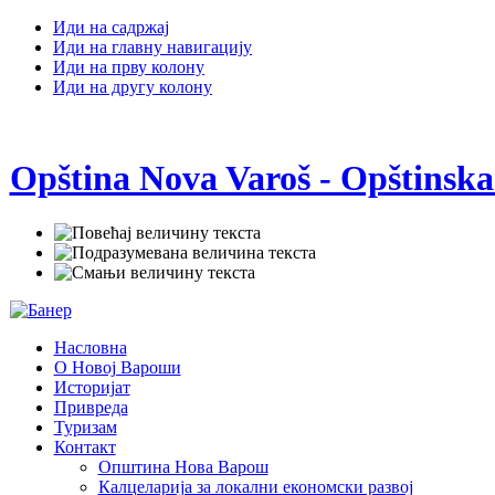
Иди на садржај
Иди на главну навигацију
Иди на прву колону
Иди на другу колону
Opština Nova Varoš - Opštinska
Насловна
О Новој Вароши
Историјат
Привреда
Туризам
Контакт
Општина Нова Варош
Калцеларија за локални економски развој