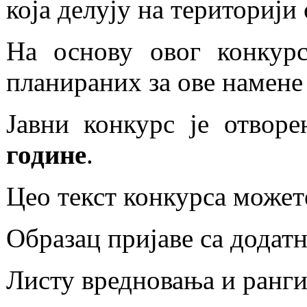
која делују на територији
На основу овог конкурс
планираних за ове намене 
Јавни конкурс је отвор
године
.
Цео текст конкурса может
Образац пријаве са дода
Листу вредновања и ранги