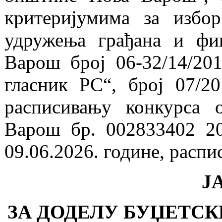
критеријумима за избор
удружења грађана и фи
Варош броj 06-32/14/201
гласник РС“, број 07/2
расписивању конкурса 
Варош бр. 002833402 2
09.06.2026. године, распи
Ј
ЗА ДОДЕЛУ БУЏЕТС