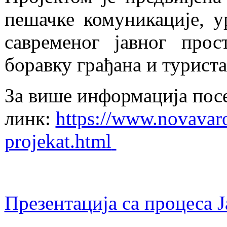
пешачке комуникације, 
савременог јавног прос
боравку грађана и туриста
За више информација пос
линк:
https://www.novavar
projekat.html
Презентација са процеса Ј