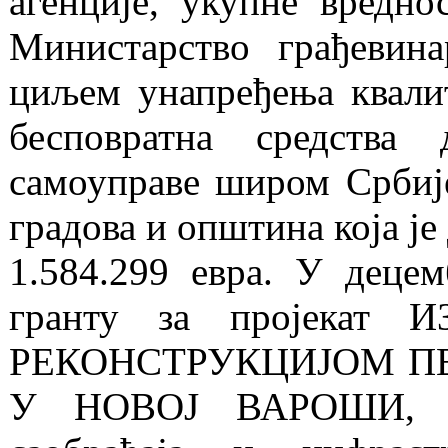
агенције, укупне вредно
Министарство грађевина
циљем унапређења квали
бесповратна средства
самоуправе широм Србиј
градова и општина која је
1.584.299 евра. У децем
гранту за пројека
РЕКОНСТРУКЦИЈОМ ПЕ
У НОВОЈ ВАРОШИ, изм