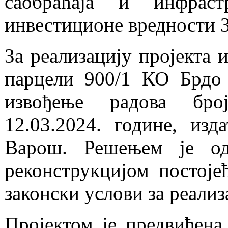
саобраћаја и инфра
инвестиционе вредности 3
За реализацију пројекта 
парцели 900/1 КО Брдо
извођење радова бро
12.03.2024. године, из
Варош. Решењем је од
реконструкцијом постоје
законски услови за реализ
Пројектом је предвиђена