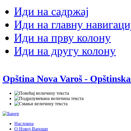
Иди на садржај
Иди на главну навигаци
Иди на прву колону
Иди на другу колону
Opština Nova Varoš - Opštinska
Насловна
О Новој Вароши