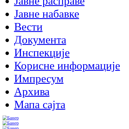
Јавне расправе
Јавне набавке
Вести
Документа
Инспекције
Корисне информације
Импресум
Архива
Мапа сајта