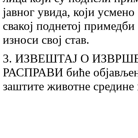
јавног увида, који усмен
свакој поднетој примедби
износи свој став.
3. ИЗВЕШТАЈ О ИЗВР
РАСПРАВИ биће објављен 
заштите животне средине 