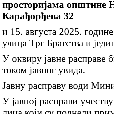
просторијама општине Н
Карађорђева 32
и 15. августа 2025. године
улица Трг Братства и једи
У оквиру јавне расправе 
током јавног увида.
Јавну расправу води Мин
У јавној расправи учеств
лица који су поднели при