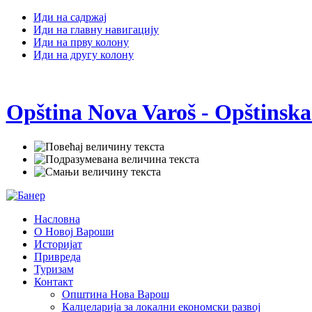
Иди на садржај
Иди на главну навигацију
Иди на прву колону
Иди на другу колону
Opština Nova Varoš - Opštinska
Насловна
О Новој Вароши
Историјат
Привреда
Туризам
Контакт
Општина Нова Варош
Калцеларија за локални економски развој