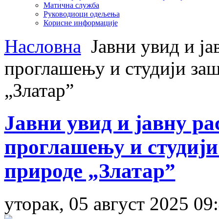
Матична служба
Руководиоци одељења
Корисне информације
Насловна
Јавни увид и ја
проглашењу и студији заш
„Златарˮ
Јавни увид и јавну ра
проглашењу и студији
природе „Златарˮ
уторак, 05 август 2025 09