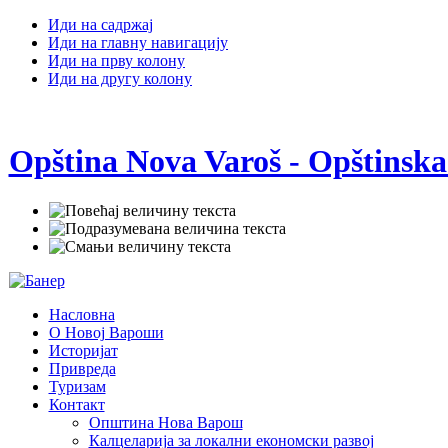
Иди на садржај
Иди на главну навигацију
Иди на прву колону
Иди на другу колону
Opština Nova Varoš - Opštinska
Насловна
О Новој Вароши
Историјат
Привреда
Туризам
Контакт
Општина Нова Варош
Калцеларија за локални економски развој