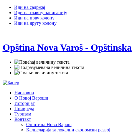
Иди на садржај
Иди на главну навигацију
Иди на прву колону
Иди на другу колону
Opština Nova Varoš - Opštinska
Насловна
О Новој Вароши
Историјат
Привреда
Туризам
Контакт
Општина Нова Варош
Калцеларија за локални економски развој