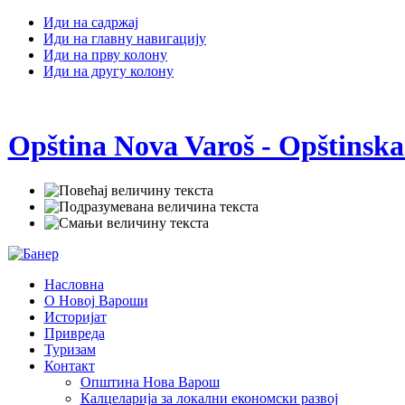
Иди на садржај
Иди на главну навигацију
Иди на прву колону
Иди на другу колону
Opština Nova Varoš - Opštinska
Насловна
О Новој Вароши
Историјат
Привреда
Туризам
Контакт
Општина Нова Варош
Калцеларија за локални економски развој