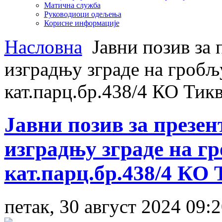
Матична служба
Руководиоци одељења
Корисне информације
Насловна
Јавни позив за 
изградњу зграде на гробљу
кат.парц.бр.438/4 КО Тик
Јавни позив за презен
изградњу зграде на гр
кат.парц.бр.438/4 КО
петак, 30 август 2024 09: