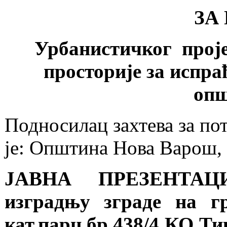
ЗА
Урбанистичког проје
просторије за испра
опш
Подносилaц захтева за по
je: Општина Нова Варош, 
ЈАВНА ПРЕЗЕНТАЦИЈ
изградњу зграде на г
кат.парц.бр.438/4 КО Тик