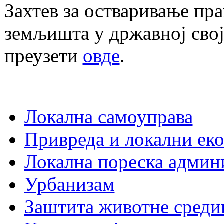
Захтев за остваривање п
земљишта у државној свој
преузети
овде
.
Локална самоуправа
Привреда и локални еко
Локална пореска админ
Урбанизам
Заштита животне среди