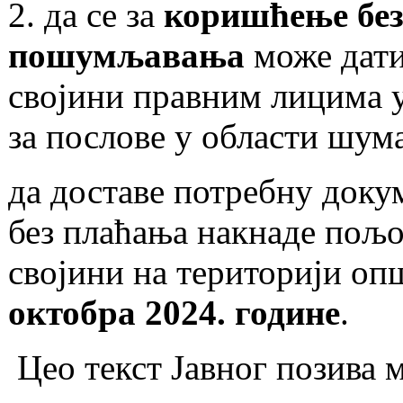
2. да се за
коришћење без
пошумљавања
може дати
својини правним лицима у
за послове у области шум
да доставе потребну док
без плаћања накнаде пољ
својини на територији оп
октобра 2024. године
.
Цео текст Јавног позива 