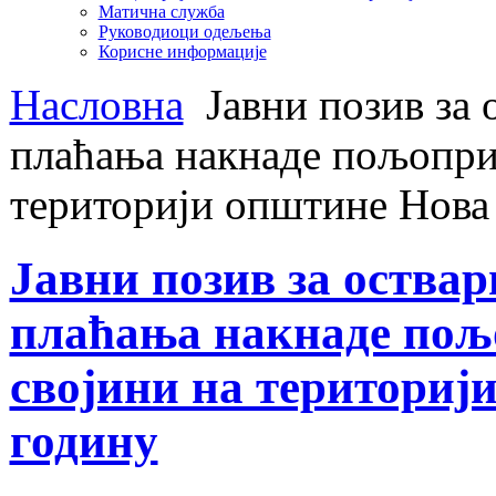
Матична служба
Руководиоци одељења
Корисне информације
Насловна
Јавни позив за 
плаћања накнаде пољопри
територији општине Нова 
Јавни позив за оства
плаћања накнаде пољ
својини на териториј
годину