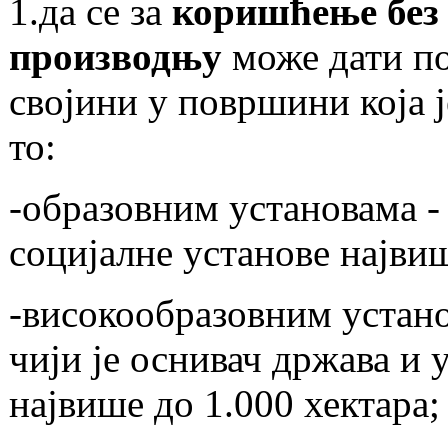
1.да се за
коришћење без
производњу
може дати п
својини у површини која ј
то:
-образовним установама -
социјалнe установe највиш
-високообразовним устано
чији је оснивач држава и
највише до 1.000 хектара;