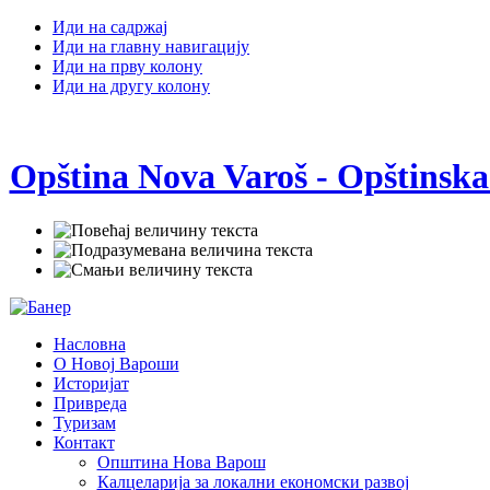
Иди на садржај
Иди на главну навигацију
Иди на прву колону
Иди на другу колону
Opština Nova Varoš - Opštinska
Насловна
О Новој Вароши
Историјат
Привреда
Туризам
Контакт
Општина Нова Варош
Калцеларија за локални економски развој