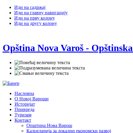
Иди на садржај
Иди на главну навигацију
Иди на прву колону
Иди на другу колону
Opština Nova Varoš - Opštinska
Насловна
О Новој Вароши
Историјат
Привреда
Туризам
Контакт
Општина Нова Варош
Калцеларија за локални економски развој