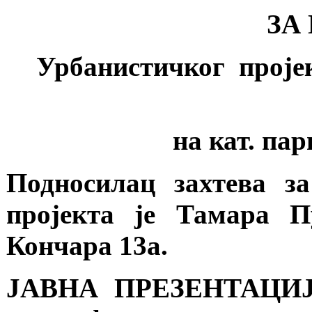
ЗА
Урбанистичког пројек
на кат. пар
Подносилац захтева з
пројекта је Тамара П
Кончара 13а.
ЈАВНА ПРЕЗЕНТАЦИЈА 