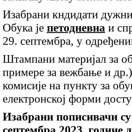
Изабрани кндидати дужни 
Обука је
петодневна
и спр
29. септембра, у одређен
Штампани материјал за об
примере за вежбање и др.
комисије на пункту за обу
електронској форми досту
Изабрани пописивачи су у
септембра 2023. године д