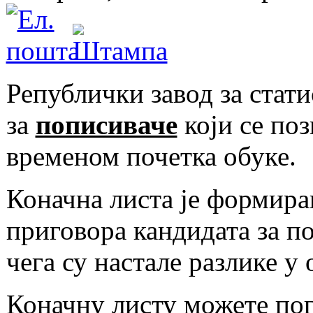
Републички завод за стат
за
пописиваче
који се поз
временом почетка обуке.
Коначна листа је формира
приговора кандидата за п
чега су настале разлике у
Коначну листу можете пог