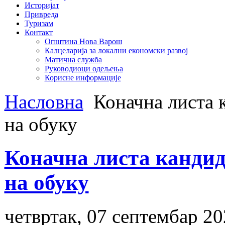
Историјат
Привреда
Туризам
Контакт
Општина Нова Варош
Калцеларија за локални економски развој
Матична служба
Руководиоци одељења
Корисне информације
Насловна
Коначна листа к
на обуку
Коначна листа кандида
на обуку
четвртак, 07 септембар 20