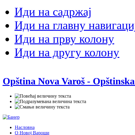
Иди на садржај
Иди на главну навигаци
Иди на прву колону
Иди на другу колону
Opština Nova Varoš - Opštinska
Насловна
О Новој Вароши