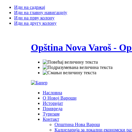
Иди на садржај
Иди на главну навигацију
Иди на прву колону
Иди на другу колону
Opština Nova Varoš - Op
Насловна
О Новој Вароши
Историјат
Привреда
Туризам
Контакт
Општина Нова Варош
Калцеларија за локални економски раз