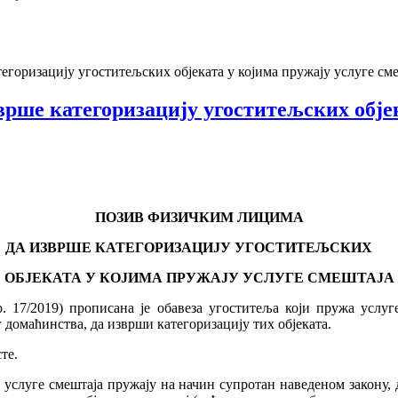
горизацију угоститељских објеката у којима пружају услуге см
рше категоризацију угоститељских објек
ПОЗИВ ФИЗИЧКИМ ЛИЦИМА
ДА ИЗВРШЕ КАТЕГОРИЗАЦИЈУ УГОСТИТЕЉСКИХ
ОБЈЕКАТА У КОЈИМА ПРУЖАЈУ УСЛУГЕ СМЕШТАЈА
р. 17/2019) прописана је обавеза угоститеља који пружа услуг
г домаћинства, да изврши категоризацију тих објеката.
те.
слуге смештаја пружају на начин супротан наведеном закону, д