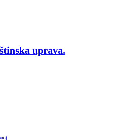
štinska uprava.
вој