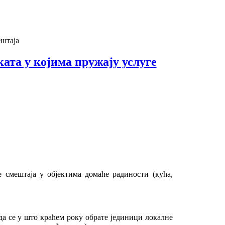
ештаја
ата у којима пружају услуге
е смештаја у објектима домаће радиности (кућа,
а се у што краћем року обрате јединици локалне