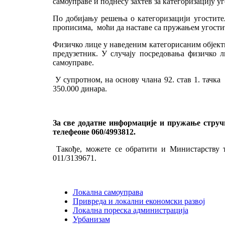
самоуправе и поднесу захтев за категоризацију уг
По добијању решења о категоризацији угоститељ
прописима, моћи да наставе са пружањем угостит
Физичко лице у наведеним категорисаним објект
предузетник. У случају посредовања физичко 
самоуправе.
У супротном, на основу члана 92. став 1. тачка
350.000 динара.
За све додатне информације и пружање струч
телефеоне 060/4993812.
Такође, можете се обратити и Министарству
011/3139671.
Локална самоуправа
Привреда и локални економски развој
Локална пореска администрација
Урбанизам