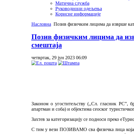
Матична служба
Руководиоци одељења
Корисне информације
Насловна
Позив физичким лицима да изврше кате
Позив физичким лицима да изв
смештаја
четвртак, 29 јун 2023 06:09
Законом о угоститељству (,,Сл. гласник РСˮ, б
апартман и соба) и објектима сеоског туристичко
Захтев за категоризацију се подноси преко еТурис
С тим у вези ПОЗИВАМО сва физичка лица која у