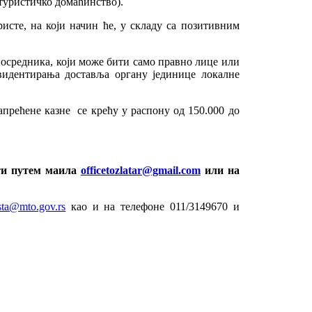
 туристичко домаћинство).
исте, на који начин ће, у складу са позитивним
осредника, који може бити само правно лице или
видентирања доставља органу јединице локалне
апрећене казне се крећу у распону од 150.000 до
ити путем маила
officetozlatar@gmail.com
или на
ista@mto.gov.rs
као и на телефоне 011/3149670 и