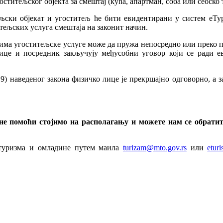
оститељског објекта за смештај (кућа, апартман, соба или сеоско
ски објекат и угоститељ ће бити евидентирани у систем еТур
ељских услуга смештаја на законит начин.
има угоститељске услуге може да пружа непосредно или преко п
лице и посредник закључују међусобни уговор који се ради е
 9) наведеног закона физичко лице је прекршајно одговорно, а з
не помоћи стојимо на располагању и можете нам се обрат
 туризма и омладине путем маила
turizam@mto.gov.rs
или
etur