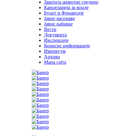
Заштита животне средине
Канцеларија за младе
Буџет и Финансије
Јавне расправе
Јавне набавке
Вести
Документа
Инспекције
Корисне информације
Импресум
Архива
Мапа сајта