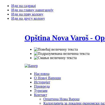
Иди на садржај
Иди на главну навигацију
Иди на прву колону
Иди на другу колону
Opština Nova Varoš - Op
Насловна
О Новој Вароши
Историјат
Привреда
Туризам
Контакт
Општина Нова Варош
Калцеларија за локални економски раз