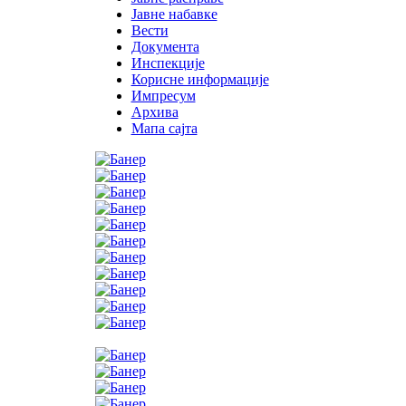
Јавне набавке
Вести
Документа
Инспекције
Корисне информације
Импресум
Архива
Мапа сајта