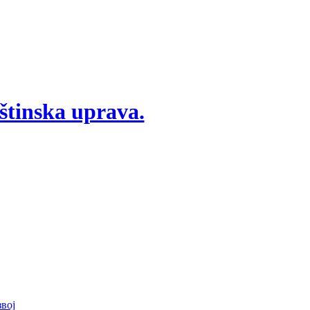
štinska uprava.
вој