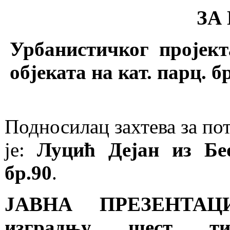
ЗА
Урбанистичког пројект
објеката на кат. парц.
Подносилaц захтева за по
je:
Луцић Дејан из Бе
бр.90
.
ЈАВНА ПРЕЗЕНТАЦИЈ
изградњу шест ти