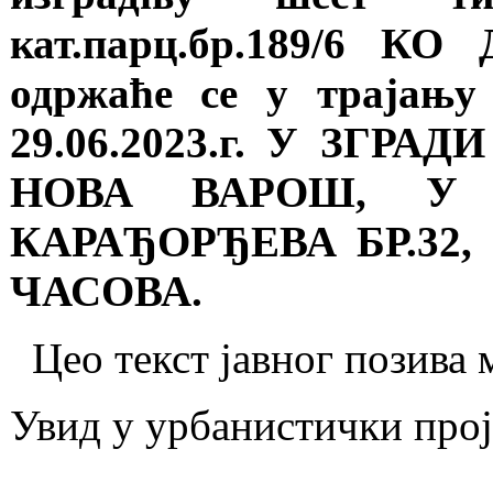
кат.парц.бр.189/6 КО
одржаће се у трајању
29.06.2023.г. У ЗГ
НОВА ВАРОШ, У К
КАРАЂОРЂЕВА БР.32,
ЧАСОВА.
Цео текст јавног позива 
Увид у урбанистички про