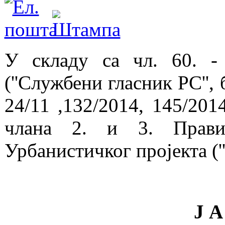
У складу са чл. 60. -
(''Службени гласник РС'', 
24/11 ,132/2014, 145/201
члана 2. и 3. Правил
Урбанистичког пројекта ('
Ј А