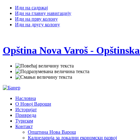
Иди на садржај
Иди на главну навигацију
Иди на прву колону
Иди на другу колону
Opština Nova Varoš - Opštinska
Насловна
О Новој Вароши
Историјат
Привреда
Туризам
Контакт
Општина Нова Варош
Калцеларија за локални економски развој