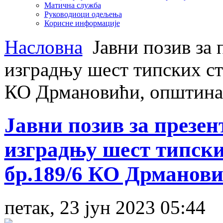
Матична служба
Руководиоци одељења
Корисне информације
Насловна
Јавни позив за 
изградњу шест типских ста
КО Дрмановићи, општина
Јавни позив за презен
изградњу шест типских
бр.189/6 КО Дрманов
петак, 23 јун 2023 05:44