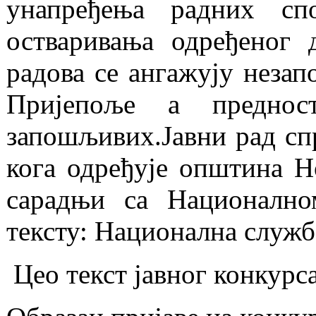
унапређења радних сп
остваривања одређеног 
радова се ангажују незап
Пријепоље а преднос
запошљивих.Јавни рад спр
кога одређује општина Н
сарадњи са Националн
тексту: Национална служба
Цео текст јавног конкурс