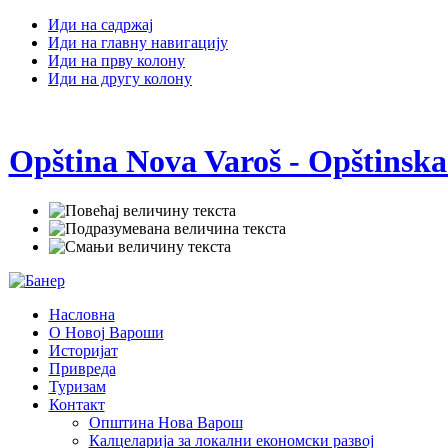
Иди на садржај
Иди на главну навигацију
Иди на прву колону
Иди на другу колону
Opština Nova Varoš - Opštinska
Насловна
О Новој Вароши
Историјат
Привреда
Туризам
Контакт
Општина Нова Варош
Калцеларија за локални економски развој