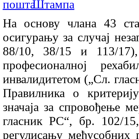
На основу члана 43 ст
осигурању за случај неза
88/10, 38/15 и 113/17
професионалној рехаб
инвалидитетом („Сл. гласн
Правилника о критериј
значаја за спровођење м
гласник РС“, бр. 102/15
регулисању међусобних п