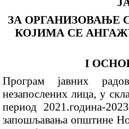
Ј
ЗА ОРГАНИЗОВАЊЕ 
КОЈИМА СЕ АНГАЖУ
I ОСН
Програм јавних радо
незапослених лица, у ск
период 2021.година-202
запошљавања општине Нов