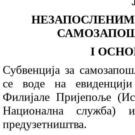
НЕЗАПОСЛЕНИМА
САМОЗАПОШЉ
I ОСН
Субвенција за самозапош
се воде на евиденциј
Филијале Пријепоље (Ис
Национална служба) 
предузетништва.