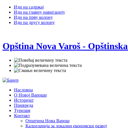
Иди на садржај
Иди на главну навигацију
Иди на прву колону
Иди на другу колону
Opština Nova Varoš - Opštinska
Насловна
О Новој Вароши
Историјат
Привреда
Туризам
Контакт
Општина Нова Варош
Калцеларија за локални економски развој