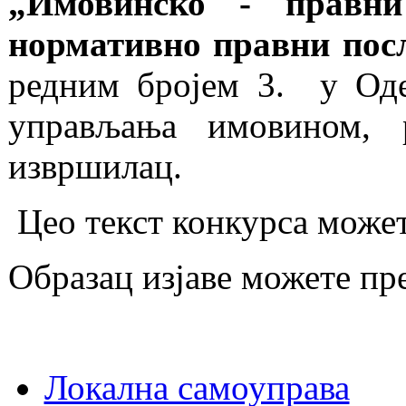
„Имовинско - правн
нормативно правни пос
редним бројем 3. у Од
управљања имовином, 
извршилац.
Цео текст конкурса може
Образац изјаве можете пр
Локална самоуправа