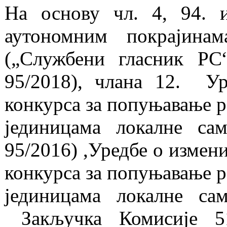
На основу чл. 4, 94. 
аутономним покрајина
(„Службени гласник РС“
95/2018), члана 12. Ур
конкурса за попуњавање р
јединицама локалне са
95/2016) ,Уредбе о измен
конкурса за попуњавање р
јединицама локалне сам
Закључка Комисије 51