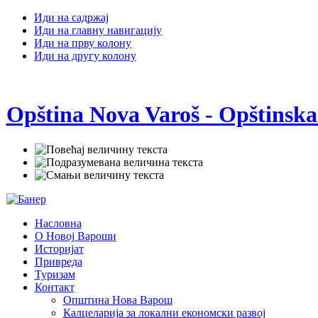
Иди на садржај
Иди на главну навигацију
Иди на прву колону
Иди на другу колону
Opština Nova Varoš - Opštinska
Насловна
О Новој Вароши
Историјат
Привреда
Туризам
Контакт
Општина Нова Варош
Калцеларија за локални економски развој