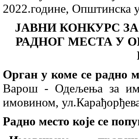
2022.године, Општинска 
ЈАВНИ КОНКУРС З
РАДНОГ МЕСТА У 
Орган у коме се радно 
Варош - Одељења за им
имовином, ул.Карађорђева
Радно место које се поп