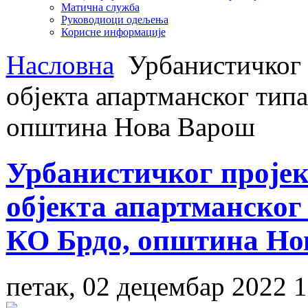
Матична служба
Руководиоци одељења
Корисне информације
Насловна
Урбанистичког 
објекта апартманског типа
општина Нова Варош
Урбанистичког пројек
објекта апартманског 
КО Брдо, општина Но
петак, 02 децембар 2022 1