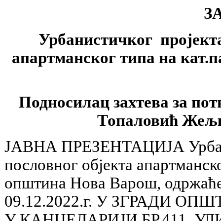
З
Урбанистичког пројекта
апартманског типа на кат.п
Подносилaц захтева за пот
Топаловић Жељко
ЈАВНА ПРЕЗЕНТАЦИЈА Урбанис
пословног објекта апартманско
општина Нова Варош, одржаће с
09.12.2022.г. У ЗГРАДИ 
У КАНЦЕЛАРИЈИ БР.411, У