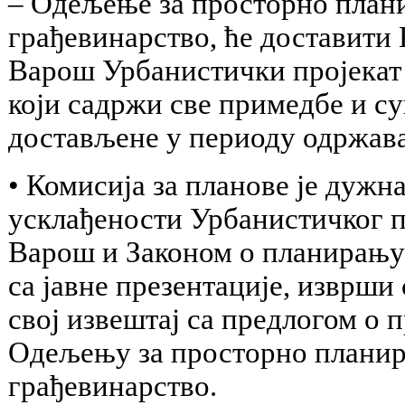
– Одељење за просторно плани
грађевинарство, ће доставити
Варош Урбанистички пројекат 
који садржи све примедбе и су
достављене у периоду одржавањ
• Комисија за планове је дужн
усклађености Урбанистичког 
Варош и Законом о планирању 
са јавне презентације, изврши
свој извештај са предлогом о 
Одељењу за просторно планира
грађевинарство.