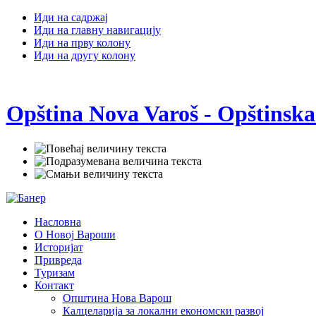
Иди на садржај
Иди на главну навигацију
Иди на прву колону
Иди на другу колону
Opština Nova Varoš - Opštinska
Насловна
О Новој Вароши
Историјат
Привреда
Туризам
Контакт
Општина Нова Варош
Калцеларија за локални економски развој