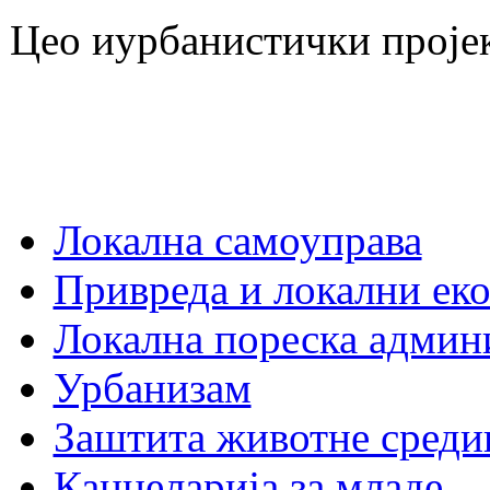
Цео иурбанистички проје
Локална самоуправа
Привреда и локални еко
Локална пореска админ
Урбанизам
Заштита животне среди
Канцеларија за младе