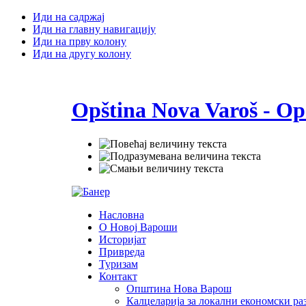
Иди на садржај
Иди на главну навигацију
Иди на прву колону
Иди на другу колону
Opština Nova Varoš - Op
Насловна
О Новој Вароши
Историјат
Привреда
Туризам
Контакт
Општина Нова Варош
Калцеларија за локални економски раз