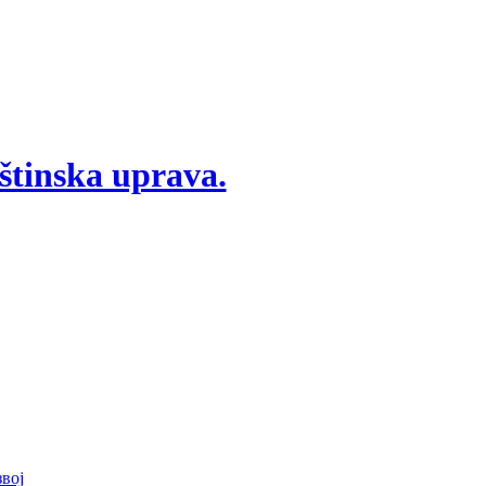
štinska uprava.
вој