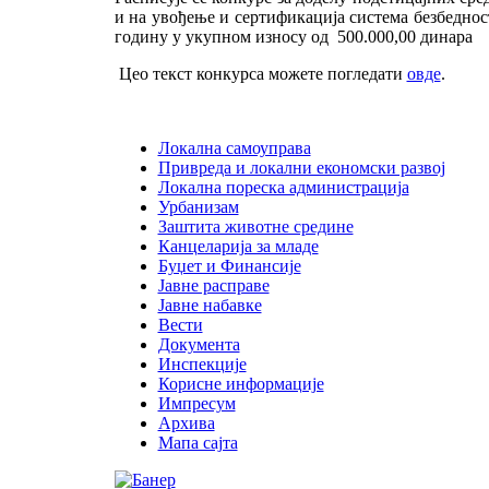
и на увођење и сертификација система безбеднос
годину у укупном износу од 500.000,00 динара
Цео текст конкурса можете погледати
овде
.
Локална самоуправа
Привреда и локални економски развој
Локална пореска администрација
Урбанизам
Заштита животне средине
Канцеларија за младе
Буџет и Финансије
Јавне расправе
Јавне набавке
Вести
Документа
Инспекције
Корисне информације
Импресум
Архива
Мапа сајта