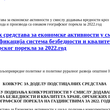
ава за економске активности у смислу додавања вредности кроз 
ода и производа са ознаком географског порекла за 2022.год
х средстава за економске активности у с
ификација система безбедности и квалите
ског порекла за 2022.год
ољопривредне политике и политике руралног развоја општине Н
КОНКУРС ЗА ДОДЕЛУ ПОДСТИЦАЈНИХ СРЕДСТАВА
У ПОДИЗАЊА КОНКУРЕНТНОСТИ У СМИСЛУ ДОДАВАЊА
 БЕЗБЕДНОСТИ И КВАЛИТЕТА ХРАНЕ, ОРГАНСКИХ 
ГРАФСКОГ ПОРЕКЛА НА ГАЗДИНСТВИМА ЗА 2022. ГО
едстава за Економске активности у циљу подизања конкурентнос