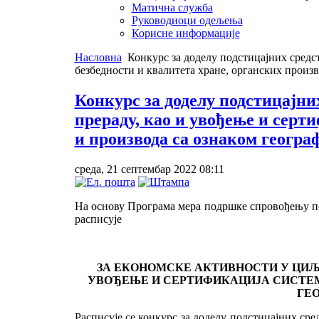
Матична служба
Руководиоци одељења
Корисне информације
Насловна
Конкурс за доделу подстицајних средст
безбедности и квалитета хране, органских произв
Конкурс за доделу подстицајни
прераду, као и увођење и серт
и производа са ознаком географ
среда, 21 септембар 2022 08:11
На основу Програма мера подршке спровођењу п
расписује
ЗА ЕКОНОМСКЕ АКТИВНОСТИ У ЦИЉ
УВОЂЕЊЕ И СЕРТИФИКАЦИЈА СИСТЕМА
ГЕО
Расписује се конкурс за доделу подстицајних ср