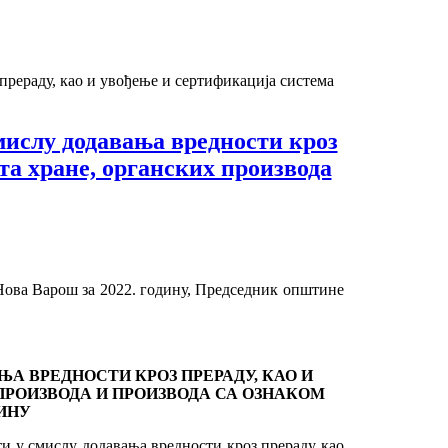
прераду, као и увођење и сертификација система
мислу додавања вредности кроз
та хране, органских производа
ова Варош за 2022. годину, Председник општине
 ВРЕДНОСТИ КРОЗ ПРЕРАДУ, КАО И
ПРОИЗВОДА И ПРОИЗВОДА СА ОЗНАКОМ
ДИНУ
ти у смислу додавања вредности кроз прераду као