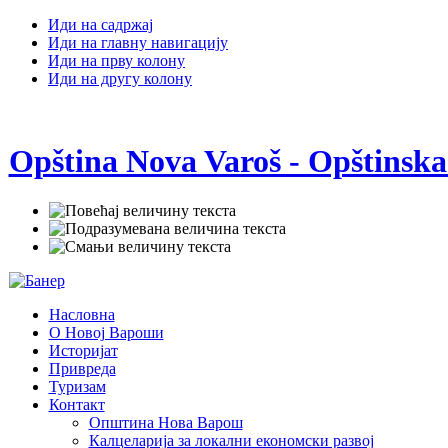
Иди на садржај
Иди на главну навигацију
Иди на прву колону
Иди на другу колону
Opština Nova Varoš - Opštinska
Насловна
О Новој Вароши
Историјат
Привреда
Туризам
Контакт
Општина Нова Варош
Калцеларија за локални економски развој