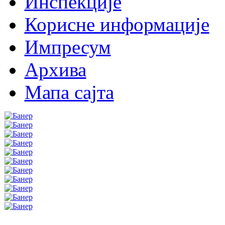
Инспекције
Корисне информације
Импресум
Архива
Мапа сајта