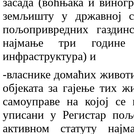
засада (воћњака и виног
земљишту у државној с
пољопривредних газдинс
најмање три године
инфраструктура) и
-власнике домаћих животи
објеката за гајење тих ж
самоуправе на којој се 
уписани у Регистар пољ
активном статуту нај