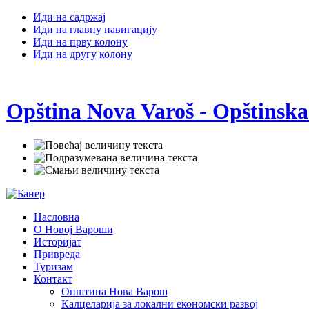
Иди на садржај
Иди на главну навигацију
Иди на прву колону
Иди на другу колону
Opština Nova Varoš - Opštinska
Насловна
О Новој Вароши
Историјат
Привреда
Туризам
Контакт
Општина Нова Варош
Калцеларија за локални економски развој