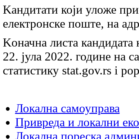
Kандитати који уложе при
електронске поште, на адр
Kоначна листа кандидата к
22. јула 2022. године на с
статистику stat.gov.rs i pop
Локална самоуправа
Привреда и локални еко
Локална пореска админ