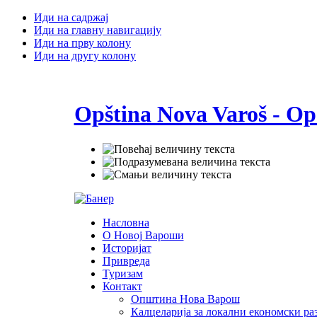
Иди на садржај
Иди на главну навигацију
Иди на прву колону
Иди на другу колону
Opština Nova Varoš - Op
Насловна
О Новој Вароши
Историјат
Привреда
Туризам
Контакт
Општина Нова Варош
Калцеларија за локални економски раз