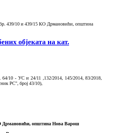
а бр. 439/10 и 439/15 КО Дрмановићи, општина
ених објеката на кат.
 64/10 - УС и 24/11 ,132/2014, 145/2014, 83/2018,
ик РС'', број 43/10),
 КО Дрмановићи, општина Нова Варош