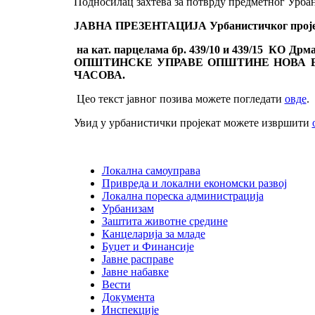
Подносилaц захтева за потврду предметног Урбан
ЈАВНА ПРЕЗЕНТАЦИЈА Урбанистичког пројекта
на кат. парцелама бр. 439/10 и 439/15 КО Дрма
ОПШТИНСКЕ УПРАВЕ ОПШТИНЕ НОВА ВАРО
ЧАСОВА.
Цео текст јавног позива можете погледати
овде
.
Увид у урбанистички пројекат можете извршити
Локална самоуправа
Привреда и локални економски развој
Локална пореска администрација
Урбанизам
Заштита животне средине
Канцеларија за младе
Буџет и Финансије
Јавне расправе
Јавне набавке
Вести
Документа
Инспекције