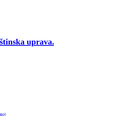
štinska uprava.
вој