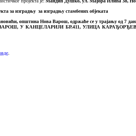
истичког пројекта je:
Мандић Душко, ул. Мајора Илића 38, Н
 за изградњу за изградњу стамбених објеката
новићи, општина Нова Варош, одржаће се у трајању од 7 дана
Ш, У КАНЦЕЛАРИЈИ БР.411, УЛИЦА КАРАЂОРЂЕВА Б
овде
.