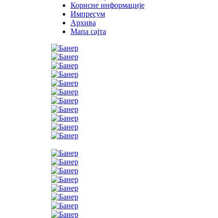
Корисне информације
Импресум
Архива
Мапа сајта