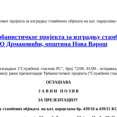
чког пројекта за изградњу стамбених објеката на кат. парцелам
рбанистичког пројекта за изградњу стамб
5 КО Дрмановићи, општина Нова Варош
зградњи (''Службени гласник РС'', број 72/09, 81/09 - исправка,
чину јавне презентације Урбанистичког пројекта (''Службени гласн
ОГЛАШАВА
Ј А В Н И П О З И В
ЗА ПРЕЗЕНТАЦИЈУ
у стамбених објеката
на кат. парцелама бр. 439/10 и 439/15