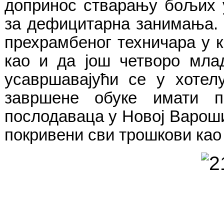
допринос стварању бољих 
за дефицитарна занимања. 
прехрамбеног техничара у к
као и да још четворо мла
усавршавајући се у хоте
завршене обуке имати п
послодаваца у Новој Вароши.
покривени сви трошкови као