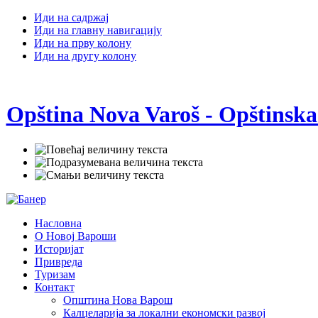
Иди на садржај
Иди на главну навигацију
Иди на прву колону
Иди на другу колону
Opština Nova Varoš - Opštinska
Насловна
О Новој Вароши
Историјат
Привреда
Туризам
Контакт
Општина Нова Варош
Калцеларија за локални економски развој