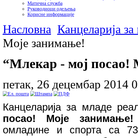
Матична служба
Руководиоци одељења
Корисне информације
Насловна
Канцеларија за
Mоје занимање!
“Млекар - мој посао!
петак, 26 децембар 2014 0
Канцеларија за младе реа
посао
!
M
оје занимање
!
омладине и спорта са 738