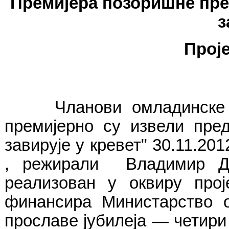
Премијера позоришне пред
з
Прој
Чланови омладинске поз
премијерно су извели пре
завирује у кревет" 30.11.20
, режирали Владимир Ду
реализован у оквиру пр
финансира Министарство о
прославе јубилеја — четири