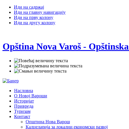
Иди на садржај
Иди на главну навигацију
Иди на прву колону
Иди на другу колону
Opština Nova Varoš - Opštinska
Насловна
О Новој Вароши
Историјат
Привреда
Туризам
Контакт
Општина Нова Варош
Калцеларија за локални економски развој