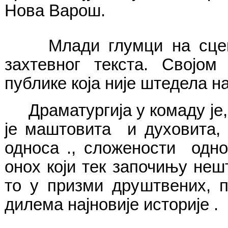
Нова Варош.
Млади глумци на сцени 
захтевног текста. Својо
публике која није штедела н
Драматургија у комаду је,
је маштовита и духовита,
односа ., сложености одн
онох који тек започињу неш
то у призми друштвених, п
дилема најновије историје .