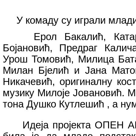
У комаду су играли млади
Ерол Бакалић, Катарин
Бојановић, Предраг Калич
Урош Томовић, Милица Бат
Милан Бјелић и Јана Мато
Никачевић, оригиналну ко
музику Милоје Јовановић. М
тона Душко Кутлешић , а ну
Идеја пројекта ОПЕН АРТ, 