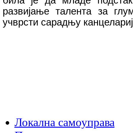
била је да младе подстак
развијање талента за глу
учврсти сарадњу канцелариј
Локална самоуправа