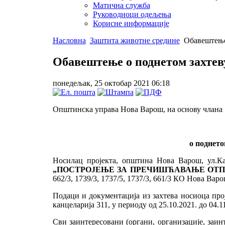
Матична служба
Руководиоци одељења
Корисне информације
Насловна
Заштита животне средине
Обавештење 
Обавештење о поднетом захтеву
понедељак, 25 октобар 2021 06:18
Општинска управа Нова Варош, на основу члана 1
о поднето
Носилац пројекта, општина Нова Варош, ул.Ка
„ПОСТРОЈЕЊЕ ЗА ПРЕЧИШЋАВАЊЕ ОТПА
662/3, 1739/3, 1737/5, 1737/3, 661/3 КО Нова Ва
Подаци и документација из захтева носиоца про
канцеларија 311, у периоду од 25.10.2021. до 04.1
Сви заинтересовани (органи, организације, заин