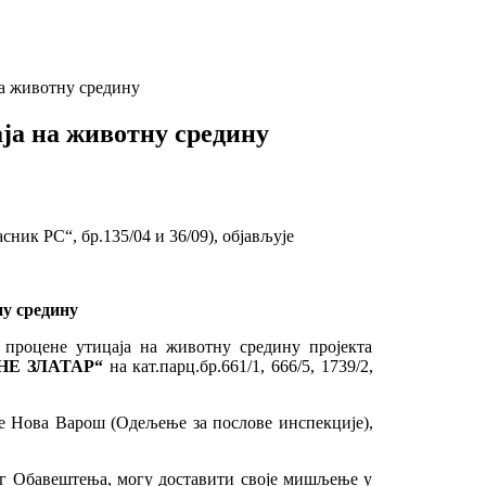
на животну средину
ја на животну средину
ик РС“, бр.135/04 и 36/09), објављује
ну средину
 процене утицаја на животну средину пројекта
Е ЗЛАТАР“
на кат.парц.бр.661/1, 666/5, 1739/2,
ве Нова Варош (Одељење за послове инспекције),
овог Обавештења, могу доставити своје мишљење у