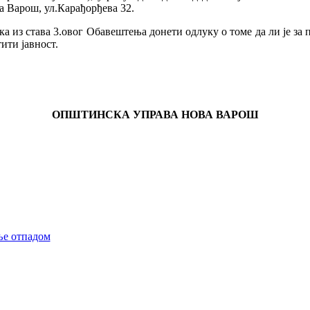
а Варош, ул.Карађорђева 32.
ока из става 3.овог Обавештења донети одлуку о томе да ли је з
ити јавност.
ОПШТИНСКА УПРАВА НОВА ВАРОШ
ње отпадом