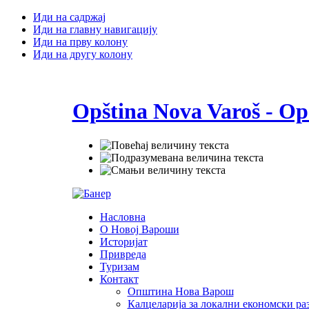
Иди на садржај
Иди на главну навигацију
Иди на прву колону
Иди на другу колону
Opština Nova Varoš - Op
Насловна
О Новој Вароши
Историјат
Привреда
Туризам
Контакт
Општина Нова Варош
Калцеларија за локални економски раз