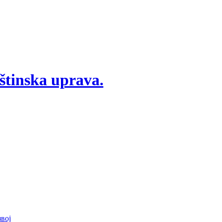
štinska uprava.
вој