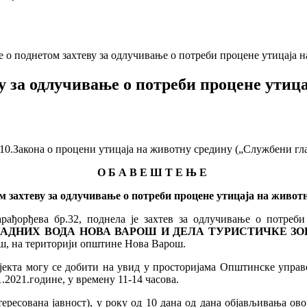
о поднетом захтеву за одлучивање о потреби процене утицаја 
 за одлучивање о потреби процене утица
0.Закона о процени утицаја на животну средину („Службени гласн
О Б А В Е Ш Т Е Њ Е
м захтеву за одлучивање о потреби процене утицаја на живот
рађорђева бр.32, поднела је захтев за одлучивање о потреби
ДНИХ ВОДА НОВА ВАРОШ И ДЕЛА ТУРИСТИЧКЕ ЗОН
рош, на територији општине Нова Варош.
јекта могу се добити на увид у просторијама Општинске упра
1.2021.године, у времену 11-14 часова.
тересована јавност), у року од 10 дана од дана објављивања 