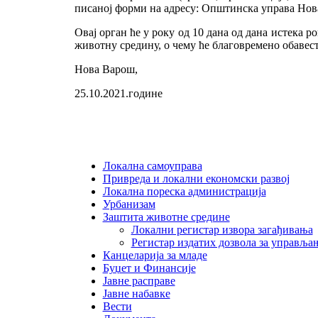
писаној форми на адресу: Општинска управа Нов
Овај орган ће у року од 10 дана од дана истека р
животну средину, о чему ће благовремено обавест
Нова Варош,
25.10.2021.године
Локална самоуправа
Привреда и локални економски развој
Локална пореска администрација
Урбанизам
Заштита животне средине
Локални регистар извора загађивања
Регистар издатих дозвола за управља
Канцеларија за младе
Буџет и Финансије
Јавне расправе
Јавне набавке
Вести