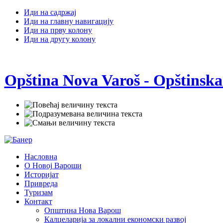
Иди на садржај
Иди на главну навигацију
Иди на прву колону
Иди на другу колону
Opština Nova Varoš - Opštinska
Насловна
О Новој Вароши
Историјат
Привреда
Туризам
Контакт
Општина Нова Варош
Калцеларија за локални економски развој