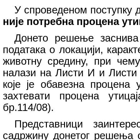
У спроведеном поступку 
није потребна процена ути
Донето решење заснива 
података о локацији, карак
животну средину
, при чему
налази на Листи И и Листи
које је обавезна процена 
захтевати процена утица
бр.114/08).
Представници заинтер
садржину донетог решења од