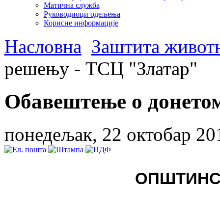
Матична служба
Руководиоци одељења
Корисне информације
Насловна
Заштита животн
решењу - ТСЦ "Златар"
Обавештење о донето
понедељак, 22 октобар 20
ОПШТИНС