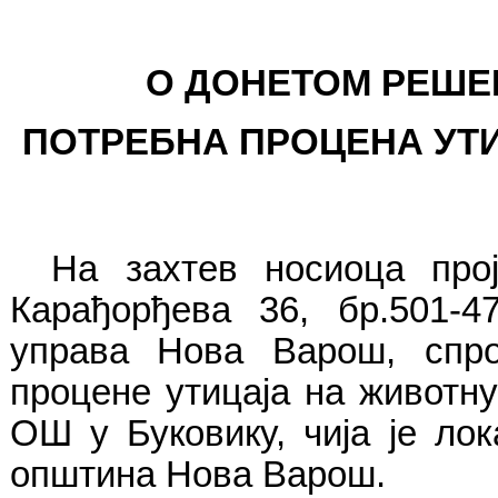
О ДОНЕТОМ РЕШЕ
ПОТРЕБНА ПРОЦЕНА УТИ
На захтев носиоца пр
Карађорђева 36, бр.501-47
управа Нова Варош, спро
процене утицаја на животну
ОШ у Буковику, чија је лок
општина Нова Варош
.