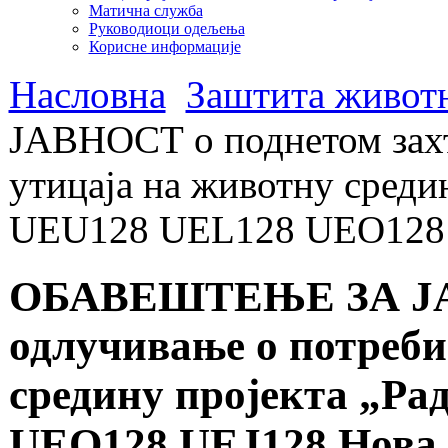
Матична служба
Руководиоци одељења
Корисне информације
Насловна
Заштита животн
ЈАВНОСТ о поднетом захт
утицаја на животну среди
UEU128 UEL128 UEO128 
ОБАВЕШТЕЊЕ ЗА ЈАВН
одлучивање о потреби
средину пројекта „Ра
UEO128 UEJ128 Нова