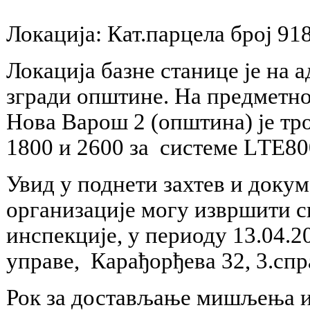
Локација: Кат.парцела број 9
Локација базне станице је на 
згради општине. На предмет
Нова Варош 2 (општина) је тр
1800 и 2600 за системе L
Увид у поднети захтев и доку
организације могу извршити св
инспекције, у периоду 13.04.2
управе, Карађорђева 32, 3.спра
Рок за достављање мишљења и 