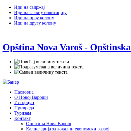
Иди на садржај
Иди на главну навигацију
Иди на прву колону
Иди на другу колону
Opština Nova Varoš - Opštinska
Насловна
О Новој Вароши
Историјат
Привреда
Туризам
Контакт
Општина Нова Варош
Калцеларија за локални економски развој