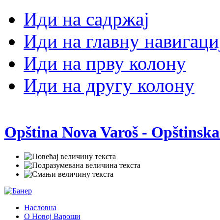
Иди на садржај
Иди на главну навигаци
Иди на прву колону
Иди на другу колону
Opština Nova Varoš - Opštinska
Насловна
О Новој Вароши