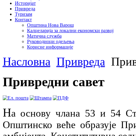
Историјат
Привреда
Туризам
Контакт
Општина Нова Варош
Калцеларија за локални економски развој
Матична служба
Руководиоци одељења
Корисне информације
Насловна
Привреда
Прив
Привредни савет
Н
а основу члана 53 и 54 С
Општинско веће образује Пр
амбијента. Конститутивна седн