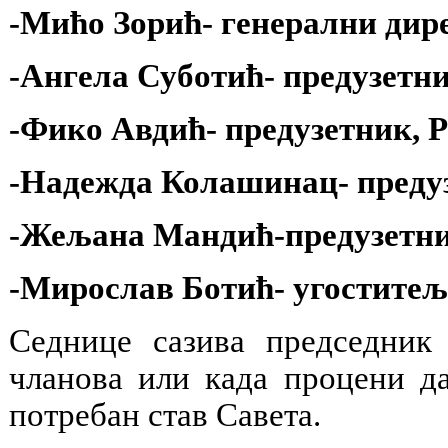
-Мићо Зорић
- генерални дир
-Ангела Суботић
- предузетн
-Фико Авдић
- предузетник
-Надежда Колашинац
- пред
-Жељана Мандић
-
предузетн
-Мирослав Ботић
- угостите
Седнице сазива председник 
чланова или када процени да
потребан став Савета.