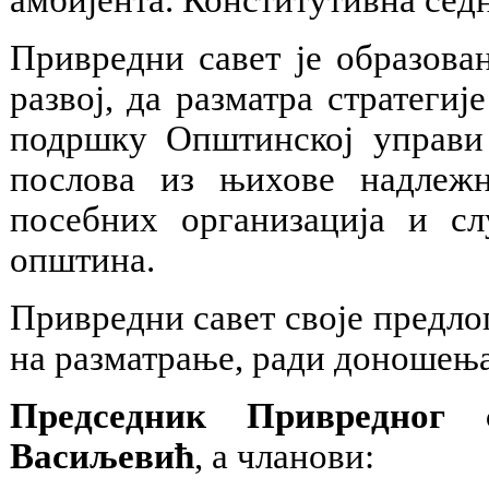
Привредни савет је образован
развој, да разматра стратегиј
подршку Општинској управ
послова из њихове надлежн
посебних организација и сл
општина.
Привредни савет своје предло
на разматрање, ради доношења
Председник Привредног 
Васиљевић
, а чланови: