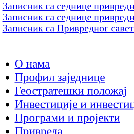
Записник са седнице привредно
Записник са седнице привредно
Записник са Привредног савета
О нама
Профил заједнице
Геостратешки положај
Инвестиције и инвести
Програми и пројекти
Привреда