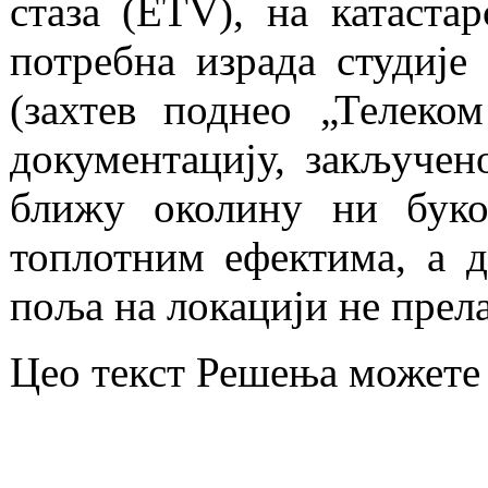
стаза (ETV), на катаста
потребна израда студије
(захтев поднео „Телеко
документацију, закључено
ближу околину ни буко
топлотним ефектима, а д
поља на локацији не прел
Цео текст Решења можете