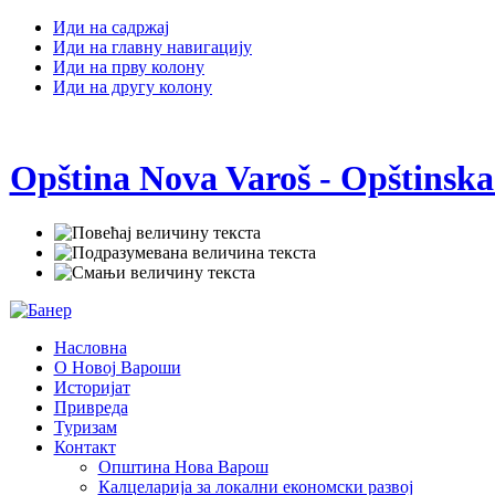
Иди на садржај
Иди на главну навигацију
Иди на прву колону
Иди на другу колону
Opština Nova Varoš - Opštinska
Насловна
О Новој Вароши
Историјат
Привреда
Туризам
Контакт
Општина Нова Варош
Калцеларија за локални економски развој