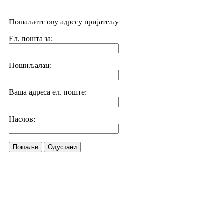
Пошаљите ову адресу пријатељу
Ел. пошта за:
Пошиљалац:
Ваша адреса ел. поште:
Наслов:
Пошаљи
Одустани