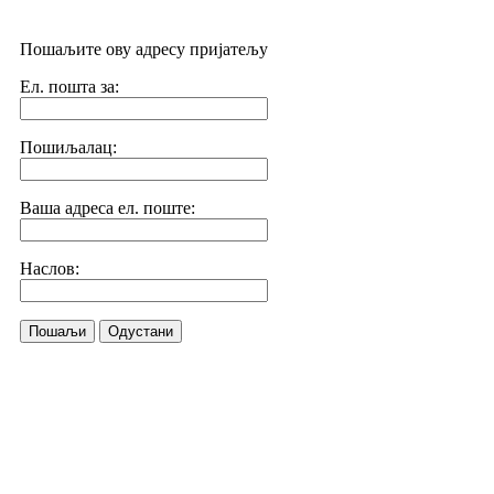
Пошаљите ову адресу пријатељу
Ел. пошта за:
Пошиљалац:
Ваша адреса ел. поште:
Наслов:
Пошаљи
Одустани