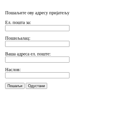
Пошаљите ову адресу пријатељу
Ел. пошта за:
Пошиљалац:
Ваша адреса ел. поште:
Наслов:
Пошаљи
Одустани