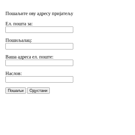
Пошаљите ову адресу пријатељу
Ел. пошта за:
Пошиљалац:
Ваша адреса ел. поште:
Наслов:
Пошаљи
Одустани