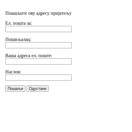
Пошаљите ову адресу пријатељу
Ел. пошта за:
Пошиљалац:
Ваша адреса ел. поште:
Наслов:
Пошаљи
Одустани