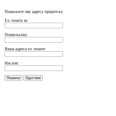
Пошаљите ову адресу пријатељу
Ел. пошта за:
Пошиљалац:
Ваша адреса ел. поште:
Наслов:
Пошаљи
Одустани