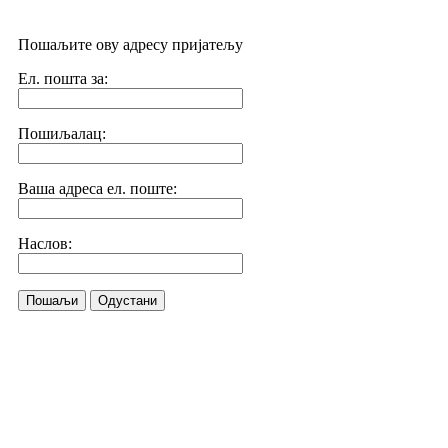
Пошаљите ову адресу пријатељу
Ел. пошта за:
Пошиљалац:
Ваша адреса ел. поште:
Наслов:
Пошаљи
Одустани