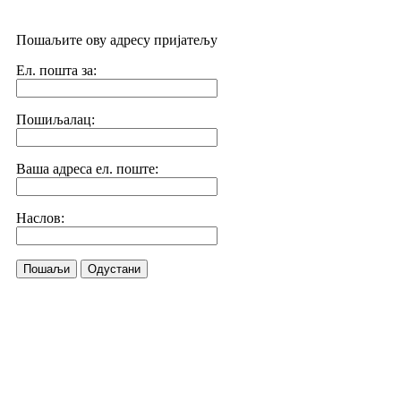
Пошаљите ову адресу пријатељу
Ел. пошта за:
Пошиљалац:
Ваша адреса ел. поште:
Наслов:
Пошаљи
Одустани