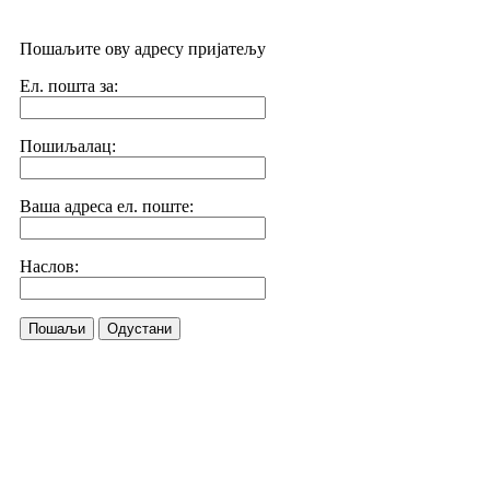
Пошаљите ову адресу пријатељу
Ел. пошта за:
Пошиљалац:
Ваша адреса ел. поште:
Наслов:
Пошаљи
Одустани