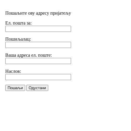
Пошаљите ову адресу пријатељу
Ел. пошта за:
Пошиљалац:
Ваша адреса ел. поште:
Наслов:
Пошаљи
Одустани