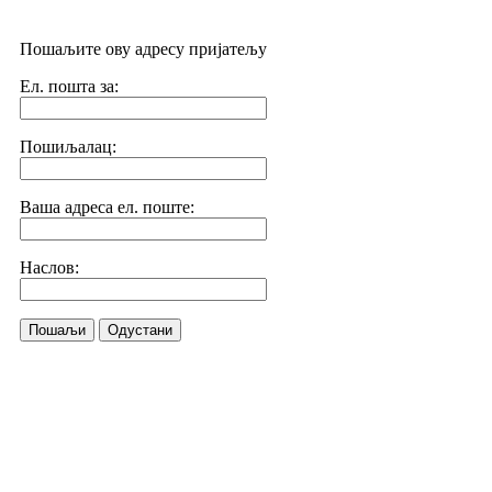
Пошаљите ову адресу пријатељу
Ел. пошта за:
Пошиљалац:
Ваша адреса ел. поште:
Наслов:
Пошаљи
Одустани