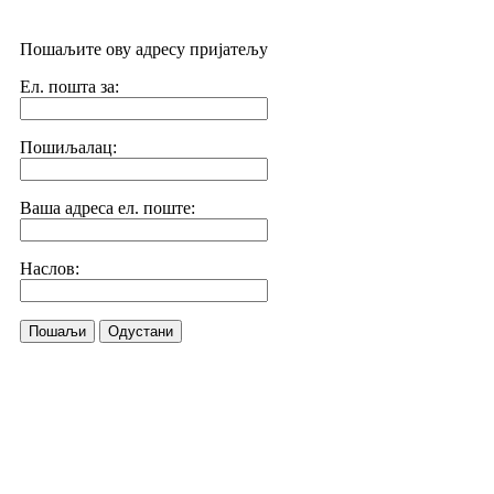
Пошаљите ову адресу пријатељу
Ел. пошта за:
Пошиљалац:
Ваша адреса ел. поште:
Наслов:
Пошаљи
Одустани