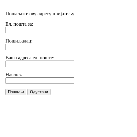
Пошаљите ову адресу пријатељу
Ел. пошта за:
Пошиљалац:
Ваша адреса ел. поште:
Наслов:
Пошаљи
Одустани