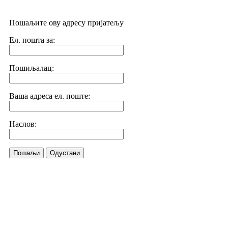
Пошаљите ову адресу пријатељу
Ел. пошта за:
Пошиљалац:
Ваша адреса ел. поште:
Наслов:
Пошаљи
Одустани