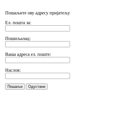
Пошаљите ову адресу пријатељу
Ел. пошта за:
Пошиљалац:
Ваша адреса ел. поште:
Наслов:
Пошаљи
Одустани