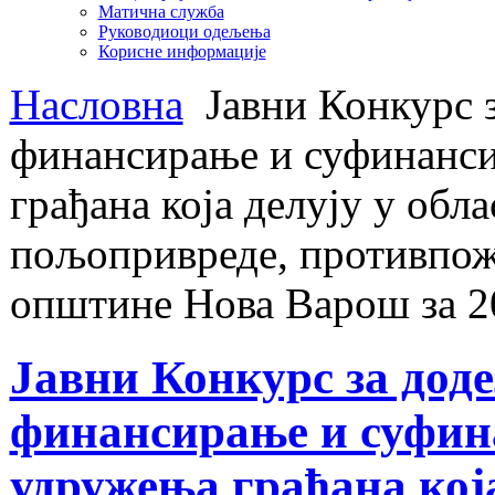
Матична служба
Руководиоци одељења
Корисне информације
Насловна
Јавни Конкурс з
финансирање и суфинанси
грађана која делују у обл
пољопривреде, противпожа
општине Нова Варош за 2
Јавни Конкурс за доде
финансирање и суфин
удружења грађана која