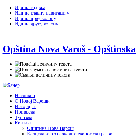
Иди на садржај
Иди на главну навигацију
Иди на прву колону
Иди на другу колону
Opština Nova Varoš - Opštinska
Насловна
О Новој Вароши
Историјат
Привреда
Туризам
Контакт
Општина Нова Варош
Калцеларија за локални економски развој