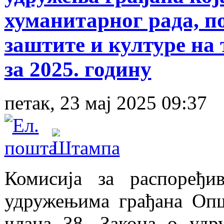
хуманитарног рада, 
заштите и културе на
за 2025. годину
петак, 23 мај 2025 09:37
Комисија за распоређив
удружењима грађана Опш
члана 38. Закона о удр