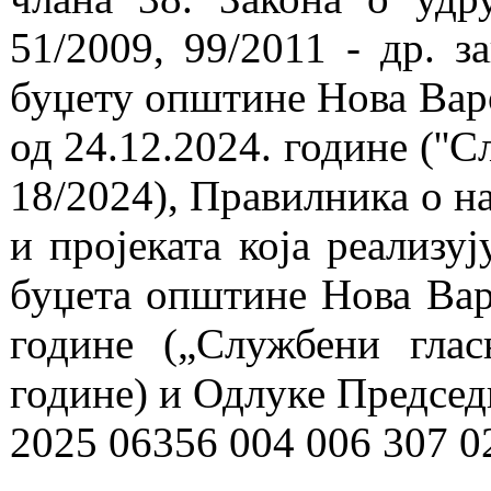
51/2009, 99/2011 - др. з
буџету општине Нова Варо
од 24.12.2024. године (''
18/2024), Правилника о н
и пројеката која реализу
буџета општине Нова Варо
године („Службени глас
године) и Одлуке Предсе
2025 06356 004 006 307 02