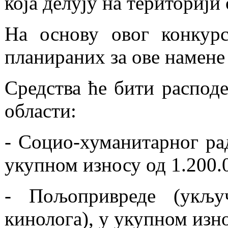
која делују на територији
На основу овог конкурс
планираних за ове намене 
Средства ће бити расподе
области:
- Социо-хуманитарног ра
укупном износу од 1.200.
- Пољопривреде (укључ
кинолога), у укупном изно