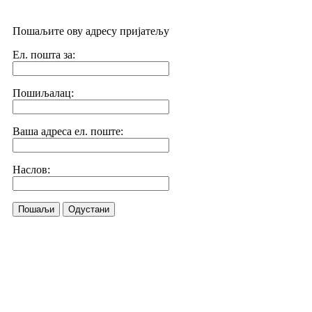
Пошаљите ову адресу пријатељу
Ел. пошта за:
Пошиљалац:
Ваша адреса ел. поште:
Наслов:
Пошаљи
Одустани