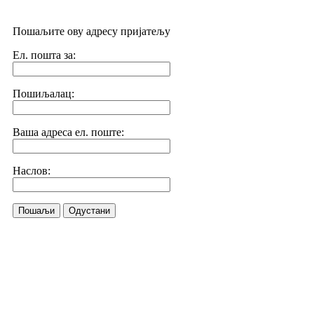
Пошаљите ову адресу пријатељу
Ел. пошта за:
Пошиљалац:
Ваша адреса ел. поште:
Наслов:
Пошаљи
Одустани